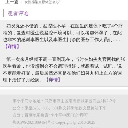
上一篇：
女性感染支原体怎么办?
|
患者评论
妇炎丸还不错的，盆腔性不孕，在医生的建议下吃了4个疗
程的，复查时医生说盆腔环境可以，可以考虑怀孕了，在此
也非常的感谢李医生以及李医生门诊的医务工作人员们……
【详情】
第一次来月经就不调一直到现在，当时在妇炎丸官网找的张
医生看诊，也没想到会不会调理得好，就想着试一试吧，说
不定能看好呢，最后居然还真是在他们妇炎丸和止血方的调
理下治好了月经病。
【详情】
李小平门诊地址：武汉市洪山区南湖新城家园商业2栋2-2号
公交：乘坐625、806、691到文祥街地铁文昌路站下车
自驾：百度地图搜索“李小平中医门诊”即可
鄂ICP备2021009464号-3 Copyright @ 2010-2025