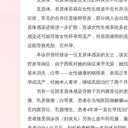
支原体、衣原体容易在女性生殖道中生长存活，
症状，常见的合并症是输卵管炎，部分病人会出现
原体感染还能进一步扩散，造成女性生殖系统多处
感染还可能导致女性怀孕而流产，对原因难明的流
还能导致死胎、宫外孕。
本诊所曾经接诊一位支原体感染的女士，该女士
腔炎等病症，由于西医对她的病症束手无策，她找
基本消失，白带——女性健康的晴雨表，表现正常
孕或流产，经她本人要求，继续巩固治疗了两个月
另有一位因支原体感染导致子宫内膜异位的患者
痛、乳房胀痛，白带黄。患者在当地医院做解脲u
宫内膜异位、乳腺增生。患者4年来一直在寻找治
患者接受我诊所《妇炎丸》另加止血中药煎服，服
患者治疗4 个月后，妇科检查解脲uu支原体呈阴