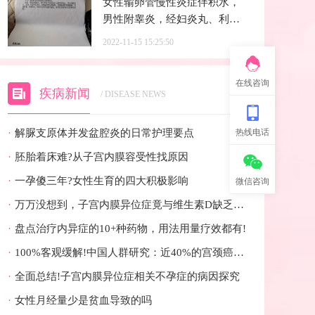
女性输卵管慢性炎症伴积水，
男性附睾炎，经妇炎丸、利尿
消炎丸治疗后怀孕
2022-11-15 15:25:50
在线咨询
疾病新闻
/ DISEASE NEWS
热线电话
·
解脲支原体并发盆腔炎的日常护理要点
·
胚胎着床难?从子宫内膜容受性找原因
·
一孕傻三年?女性生育的四大积极影响
微信咨询
·
万万没想到，子宫内膜异位症竟与维生素D缺乏有关
·
盘点治疗内异症的10+种药物，用法用量疗效都有!
·
100%客观缓解!中国人群研究：近40%的宫颈癌患者有望迎来全新治疗选择
·
全面总结!子宫内膜异位症相关不孕症的病因探究
·
女性月经量少是贫血导致的吗