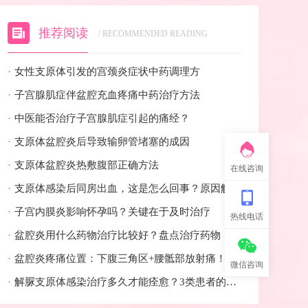
推荐阅读
/ RECOMMENDED READING
·
女性支原体引发的宫颈炎症状中药调理方
·
子宫腺肌症伴盆腔充血疼痛中药治疗方法
·
中医能否治疗子宫腺肌症引起的痛经？
·
支原体盆腔炎后导致输卵管堵塞的成因
·
支原体盆腔炎热敷腹部正确方法
在线咨询
·
支原体感染后同房出血，这是怎么回事？原因解析
·
子宫内膜炎影响怀孕吗？关键在于及时治疗
热线电话
·
盆腔炎用什么药物治疗比较好？盘点治疗药物（必遵医嘱）
·
盆腔炎疼痛位置：下腹三角区+腰骶部放射痛！可对照位置自查
微信咨询
·
解脲支原体感染治疗多久才能痊愈？3类患者的周期对照表