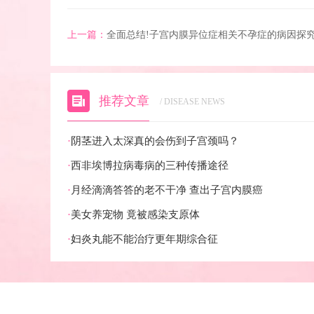
上一篇：
全面总结!子宫内膜异位症相关不孕症的病因探
推荐文章
/ DISEASE NEWS
·
阴茎进入太深真的会伤到子宫颈吗？
·
西非埃博拉病毒病的三种传播途径
·
月经滴滴答答的老不干净 查出子宫内膜癌
·
美女养宠物 竟被感染支原体
·
妇炎丸能不能治疗更年期综合征