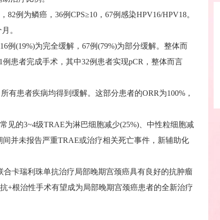
例为鳞癌，36例CPS≥10，67例感染HPV16/HPV18。
个月。
例(19%)为完全缓解，67例(79%)为部分缓解。整体而
有81例患者完成手术，其中32例患者实现pCR，整体而言
，所有患者疾病均得到缓解。这部分患者的ORR为100%，
的3~4级TRAE为淋巴细胞减少(25%)、中性粒细胞减
研究期间并未报告严重TRAE或治疗相关死亡事件，新辅助化
联合卡瑞利珠单抗治疗局部晚期宫颈癌具有良好的抗肿瘤
抗+根治性手术有望成为局部晚期宫颈癌患者的全新治疗