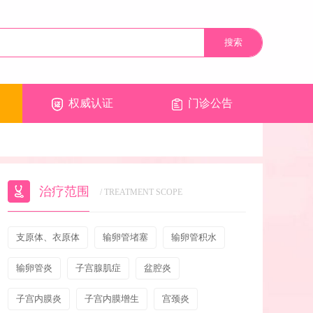
权威认证
门诊公告
治疗范围
/ TREATMENT SCOPE
支原体、衣原体
输卵管堵塞
输卵管积水
输卵管炎
子宫腺肌症
盆腔炎
子宫内膜炎
子宫内膜增生
宫颈炎