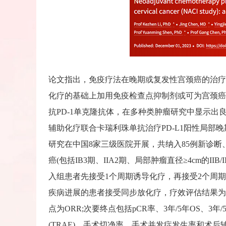
论文指出，免疫疗法在晚期或复发性宫颈癌的治疗
化疗的基础上加用免疫检查点抑制剂或可为宫颈癌
抗PD-1单克隆抗体，在多种类肿瘤研究中显示出
辅助化疗联合卡瑞利珠单抗治疗PD-L1阳性局部
研究在中国8家三级医院开展，共纳入85例新诊断、PD
癌(包括IB3期、IIA2期、局部肿瘤直径≥4cm的IIB/I
入组患者先接受1个周期诱导化疗，再接受2个周
疾病进展的患者接受同步放化疗，疗效评估结果为
点为ORR;次要终点包括pCR率、3年/5年OS、3
(TRAE)、手术切净率、手术并发症发生率和术后