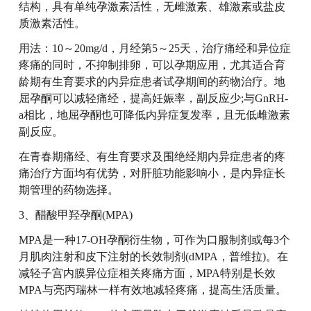
结构，具有单纯孕激素活性，无雌激素、雄激素或盐皮
质激素活性。
用法：10～20mg/d，月经第5～25天，治疗痛经和异位症
疼痛的同时，不抑制排卵，可以孕期应用，尤其适合育
龄期有生育要求的内异症患者试孕期间的药物治疗。地
屈孕酮可以减轻痛经，提高妊娠率，副反应少;与GnRH-
a相比，地屈孕酮也可降低内异症复发率，且无低雌激素
副反应。
在青春期痛经、有生育要求及围绝经期内异症患者的疼
痛治疗方面均有优势，对肝脏功能影响小，是内异症长
期管理的药物选择。
3、醋酸甲羟孕酮(MPA)
MPA是一种17-OH孕酮衍生物，可作为口服制剂或每3个
月肌肉注射和皮下注射的长效制剂(dMPA，普维拉)。在
减轻子宫内膜异位症相关疼痛方面，MPA特别是长效
MPA与亮丙瑞林一样有效地减轻疼痛，提高生活质量。