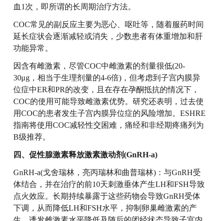
血1次，即所谓的长周期治疗方法。
COC常见的副反应主要为恶心、呕吐等，随着服药时间
延长症状会逐渐减轻或消失，少数患者有体重增加和肝
功能异常。
因含有雌激素，尽管COC中雌激素的剂量很低(20-
30μg，相当于生理剂量的4-6倍)，但考虑到子宫内膜异
位症中ER和PR的改变，且在存在孕酮抵抗的情况下，
COC的使用可能导致雌激素优势。研究还表明，过去使
用COC的患者发生子宫内膜异位症的风险增加。ESHRE
指南将使用COC减轻性交困难，痛经和非经期疼痛列为
B级推荐。
四、促性腺激素释放激素激动剂(GnRH-a)
GnRH-a(戈舍瑞林，亮丙瑞林和曲普瑞林)：与GnRH受
体结合，并在治疗的前10天刺激垂体产生LH和FSH导致
点火效应。长期持续暴露于这些药物会导致GnRH受体
下调，从而降低LH和FSH水平，抑制卵巢雌激素的产
生，诱发雌激素水平降低及随后的闭经状态导致子宫内