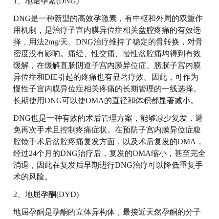
1、地诺孕素(DNG)
DNG是一种新型的高效孕激素，有中枢和外周的双重作
用机制，是治疗子宫内膜异位症相关盆腔疼痛的有效选
择，用法2mg/天。DNG治疗维持了稳定的骨转换，对骨
密度没有影响。痛经、性交痛、慢性盆腔痛均得到有效
缓解，在缓解直肠阴道子宫内膜异位症、膀胱子宫内膜
异位症和DIE引起的疼痛也有显著疗效。因此，可作为
慢性子宫内膜异位症相关疼痛的长期管理的一线选择。
长期使用DNG可以使OMA的直径和体积都显著减小。
DNG也是一种有效的术后管理方案，能够减少复发，避
免再次手术且控制疼痛症状。在预防子宫内膜异位症腹
腔镜手术后盆腔疼痛复发方面，以及术后复发的OMA，
经过24个月的DNG治疗后，复发的OMA缩小，甚至完全
消退，因此在复发后早期进行DNG治疗可以降低重复手
术的风险。
2、地屈孕酮(DYD)
地屈孕酮是孕酮的立体异构体，最接近天然孕酮的分子