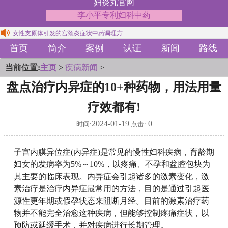
妇炎丸官网
李小平专利妇科中药
女性支原体引发的宫颈炎症状中药调理方
子宫腺肌症伴盆腔充血疼痛中药治疗方法
首页
简介
案例
认证
新闻
路线
女性支原体引发的宫颈炎症状中药调理方
当前位置:
子宫腺肌症伴盆腔充血疼痛中药治疗方法
主页
>
疾病新闻
>
盘点治疗内异症的10+种药物，用法用量
疗效都有!
2024-01-19
0
时间:
点击:
子宫内膜异位症(内异症)是常见的慢性妇科疾病，育龄期
妇女的发病率为5%～10%，以疼痛、不孕和盆腔包块为
其主要的临床表现。内异症会引起诸多的激素变化，激
素治疗是治疗内异症最常用的方法，目的是通过引起医
源性更年期或假孕状态来阻断月经。目前的激素治疗药
物并不能完全治愈这种疾病，但能够控制疼痛症状，以
预防或延缓手术，并对疾病进行长期管理。