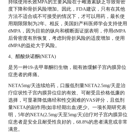
持续使用长效MPA的主要风险在于雌激素缺乏导致骨密
度下降和骨折风险增加。因此，FDA建议，只有在其他
方法不适合或不可接受的情况下，才可以用药，最长使
用期限限制为2年。相反，美国妇产科医师学会支持使用
dMPA，因为目前的纵向和横断面证据表明，停用dMPA
后骨密度有所恢复，考虑到骨折风险的适度增加，使用
dMPA的益处大于风险。
4、醋酸炔诺酮(NETA)
是另一种19-去甲睾酮衍生物，能有效缓解子宫内膜异位
症患者的疼痛。
NETA5mg/天连续给药，口服低剂量NETA2.5mg/天是治
疗症状性子宫内膜异位症的有效、可耐受且价格低廉的
选择，可显著降低痛经和性交困难的VAS评分，且低剂
量NETA的副作用(如非经期出血)更少。一项长期研究表
明，5年的NETA(2.5mg/天至5mg/天)治疗对子宫内膜异位
症患者是安全且耐受性良好的，68.8%的患者满意或非常
满意。