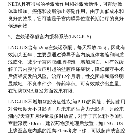
NETA具有很强的孕激素作用和雄激素活性，可能导致
体重增加、痤疮和皮脂渗出等副作用。由于其低成本和
良好的效果，它可能是子宫内膜异位症长期治疗的良好
候选药物。
5、左炔诺孕酮宫内缓释系统(LNG-IUS)
LNG-IUS含有52mg左炔诺孕酮，每天释放20ug，因此有
效期为五年，主要是通过诱导子宫内膜腺体萎缩和间质
蜕膜化，减少子宫内膜细胞增殖，增加凋亡。可有效缓
解子宫内膜异位症引起的盆腔疼痛症状，降低保守手术
后痛经复发的风险。治疗12个月后，性交困难和痛经明
显减轻，不良事件少，停药率低。可有效减少出血量。
在预防OMA复发方面效果有限。
LNG-IUS不增加盆腔炎症性疾病(PID)的风险，长期使用
对骨密度无不良影响，对未来的生育力无影响。月经来
潮内7天避开月经量最多时放置，对于子宫体积>孕8周、
宫腔深度>10cm，建议药物预处理后放置，如LNG-IUS
上缘至宫底内膜的距离≥1cm考虑下移，可以超声或宫腔