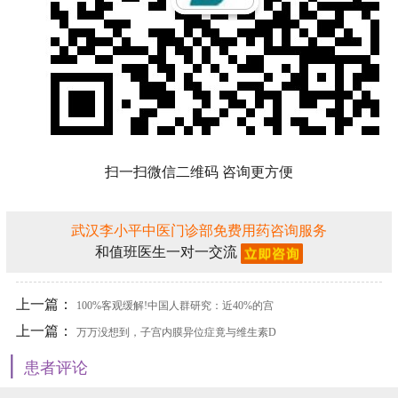
扫一扫微信二维码 咨询更方便
武汉李小平中医门诊部免费用药咨询服务
和值班医生一对一交流
上一篇：
100%客观缓解!中国人群研究：近40%的宫
上一篇：
颈癌患者有望迎来全新治疗选择
万万没想到，子宫内膜异位症竟与维生素D
|
缺乏有关
患者评论