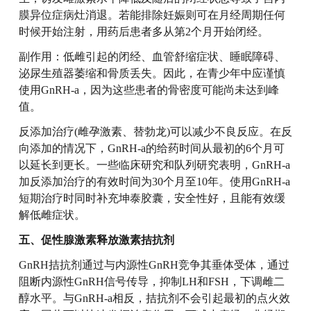
膜异位症病灶消退。若能排除妊娠则可在月经周期任何
时候开始注射，用药后患者多从第2个月开始闭经。
副作用：低雌引起的闭经、血管舒缩症状、睡眠障碍、
泌尿生殖器萎缩和骨质丢失。因此，在青少年中应谨慎
使用GnRH-a，因为这些患者的骨密度可能尚未达到峰
值。
反添加治疗(雌孕激素、替勃龙)可以减少不良反应。在反
向添加的情况下，GnRH-a的给药时间从最初的6个月可
以延长到更长。一些临床研究和队列研究表明，GnRH-a
加反添加治疗的有效时间为30个月至10年。使用GnRH-a
短期治疗时同时补充坤泰胶囊，安全性好，且能有效缓
解低雌症状。
五、促性腺激素释放激素拮抗剂
GnRH拮抗剂通过与内源性GnRH竞争其垂体受体，通过
阻断内源性GnRH信号传导，抑制LH和FSH，下调雌二
醇水平。与GnRH-a相反，拮抗剂不会引起最初的点火效