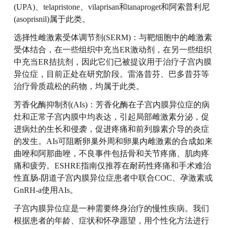
(UPA)、telapristone、vilaprisan和tanaproget和阿索普利尼
(asoprisnil)属于此类。
选择性雌激素受体调节剂(SERM)：与靶细胞中的雌激素
受体结合，在一些组织中充当ER激动剂，在另一些组织
中充当ER拮抗剂，因此它们已被提议用于治疗子宫内膜
异位症，目前正处在研究阶段。雷洛昔芬、巴多昔芬等
治疗骨质疏松的药物，均属于此类。
芳香化酶抑制剂(AIs)：芳香化酶在子宫内膜异位症的病
灶和正常子宫内膜中均表达，引起局部雌激素分泌，促
进病灶的生长和侵袭，促进疼痛和前列腺素介导的炎症
的发生。AIs可阻断卵巢外周和卵巢内雌激素的合成如来
曲唑和阿那曲唑，不良事件包括骨和关节疼痛、肌肉疼
痛和疲劳。ESHRE指南仅推荐在耐药性疼痛和手术难治
性直肠-阴道子宫内膜异位症患者中联合COC、孕激素或
GnRH-a使用AIs。
子宫内膜异位症是一种需要终身治疗的慢性疾病。我们
根据患者的年龄、症状和怀孕愿望，用个性化方法进行