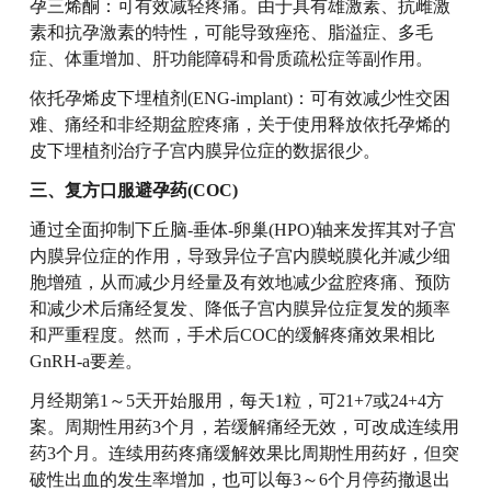
孕三烯酮：可有效减轻疼痛。由于具有雄激素、抗雌激
素和抗孕激素的特性，可能导致痤疮、脂溢症、多毛
症、体重增加、肝功能障碍和骨质疏松症等副作用。
依托孕烯皮下埋植剂(ENG-implant)：可有效减少性交困
难、痛经和非经期盆腔疼痛，关于使用释放依托孕烯的
皮下埋植剂治疗子宫内膜异位症的数据很少。
三、复方口服避孕药(COC)
通过全面抑制下丘脑-垂体-卵巢(HPO)轴来发挥其对子宫
内膜异位症的作用，导致异位子宫内膜蜕膜化并减少细
胞增殖，从而减少月经量及有效地减少盆腔疼痛、预防
和减少术后痛经复发、降低子宫内膜异位症复发的频率
和严重程度。然而，手术后COC的缓解疼痛效果相比
GnRH-a要差。
月经期第1～5天开始服用，每天1粒，可21+7或24+4方
案。周期性用药3个月，若缓解痛经无效，可改成连续用
药3个月。连续用药疼痛缓解效果比周期性用药好，但突
破性出血的发生率增加，也可以每3～6个月停药撤退出