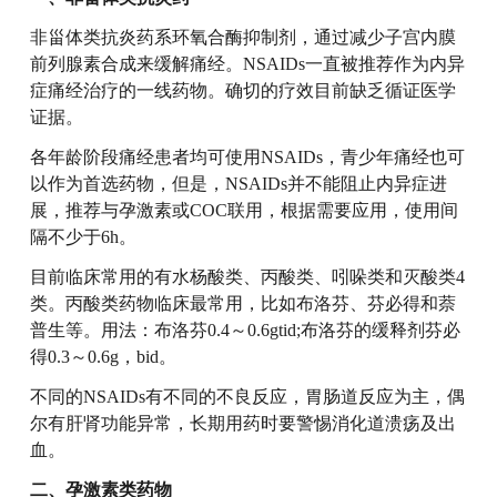
非甾体类抗炎药系环氧合酶抑制剂，通过减少子宫内膜
前列腺素合成来缓解痛经。NSAIDs一直被推荐作为内异
症痛经治疗的一线药物。确切的疗效目前缺乏循证医学
证据。
各年龄阶段痛经患者均可使用NSAIDs，青少年痛经也可
以作为首选药物，但是，NSAIDs并不能阻止内异症进
展，推荐与孕激素或COC联用，根据需要应用，使用间
隔不少于6h。
目前临床常用的有水杨酸类、丙酸类、吲哚类和灭酸类4
类。丙酸类药物临床最常用，比如布洛芬、芬必得和萘
普生等。用法：布洛芬0.4～0.6gtid;布洛芬的缓释剂芬必
得0.3～0.6g，bid。
不同的NSAIDs有不同的不良反应，胃肠道反应为主，偶
尔有肝肾功能异常，长期用药时要警惕消化道溃疡及出
血。
二、孕激素类药物