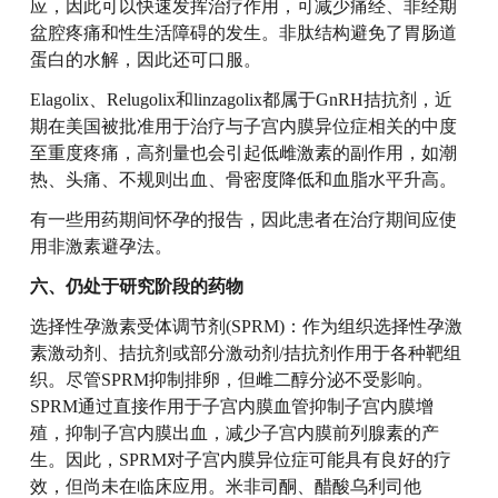
应，因此可以快速发挥治疗作用，可减少痛经、非经期
盆腔疼痛和性生活障碍的发生。非肽结构避免了胃肠道
蛋白的水解，因此还可口服。
Elagolix、Relugolix和linzagolix都属于GnRH拮抗剂，近
期在美国被批准用于治疗与子宫内膜异位症相关的中度
至重度疼痛，高剂量也会引起低雌激素的副作用，如潮
热、头痛、不规则出血、骨密度降低和血脂水平升高。
有一些用药期间怀孕的报告，因此患者在治疗期间应使
用非激素避孕法。
六、仍处于研究阶段的药物
选择性孕激素受体调节剂(SPRM)：作为组织选择性孕激
素激动剂、拮抗剂或部分激动剂/拮抗剂作用于各种靶组
织。尽管SPRM抑制排卵，但雌二醇分泌不受影响。
SPRM通过直接作用于子宫内膜血管抑制子宫内膜增
殖，抑制子宫内膜出血，减少子宫内膜前列腺素的产
生。因此，SPRM对子宫内膜异位症可能具有良好的疗
效，但尚未在临床应用。米非司酮、醋酸乌利司他