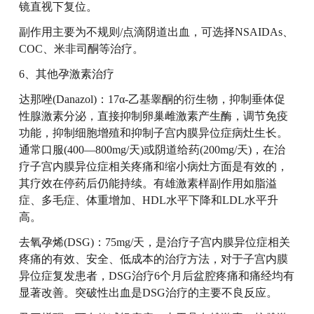
镜直视下复位。
副作用主要为不规则/点滴阴道出血，可选择NSAIDAs、
COC、米非司酮等治疗。
6、其他孕激素治疗
达那唑(Danazol)：17α-乙基睾酮的衍生物，抑制垂体促
性腺激素分泌，直接抑制卵巢雌激素产生酶，调节免疫
功能，抑制细胞增殖和抑制子宫内膜异位症病灶生长。
通常口服(400—800mg/天)或阴道给药(200mg/天)，在治
疗子宫内膜异位症相关疼痛和缩小病灶方面是有效的，
其疗效在停药后仍能持续。有雄激素样副作用如脂溢
症、多毛症、体重增加、HDL水平下降和LDL水平升
高。
去氧孕烯(DSG)：75mg/天，是治疗子宫内膜异位症相关
疼痛的有效、安全、低成本的治疗方法，对于子宫内膜
异位症复发患者，DSG治疗6个月后盆腔疼痛和痛经均有
显著改善。突破性出血是DSG治疗的主要不良反应。