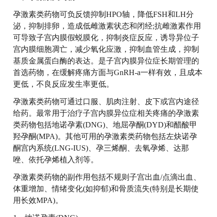
孕激素类药物可负反馈抑制HPO轴，降低FSH和LH分
泌，抑制排卵，造成低雌激素状态和闭经;抗雌激素作用
可导致子宫内膜假蜕膜化，抑制炎症反应，诱导异位子
宫内膜细胞凋亡，减少氧化应激，抑制血管生成，抑制
基质金属蛋白酶的表达。是子宫内膜异位症长期管理的
首选药物，在缓解疼痛方面与GnRH-a一样有效，且成本
更低，不良反应发生率更低。
孕激素类药物可通过口服、肌肉注射、皮下或宫内途径
给药。最常用于治疗子宫内膜异位症相关疼痛的孕激素
类药物包括地诺孕素(DNG)、地屈孕酮(DYD)和醋酸甲
羟孕酮(MPA)。其他可用的孕激素类药物包括左炔诺孕
酮宫内系统(LNG-IUS)、孕三烯酮、去氧孕烯、达那
唑、依托孕烯植入剂等。
孕激素类药物的副作用包括不规则子宫出血/点滴出血、
体重增加、情绪变化(如抑郁)和骨质流失(特别是长期使
用长效MPA)。