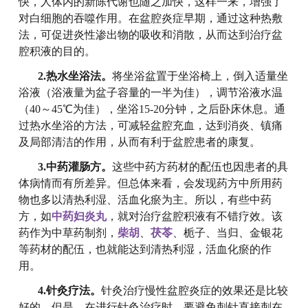
快，人体内的新陈代谢也随之加快，这样一来，增强了
对白细胞的吞噬作用。在盆腔炎症早期，通过这种热敷
法，可促进炎性渗出物的吸收和消散，从而达到治疗盆
腔积液的目的。
2.热水坐浴法。
将坐浴盆置于坐浴椅上，倒入适量坐
浴液（浴液量为盆子容量的一半为佳），调节浴液水温
（40～45℃为佳），坐浴15-20分钟，之后卧床休息。通
过热水坐浴的方法，可减轻盆腔充血，达到消炎、镇痛
及局部清洁的作用，从而有利于盆腔患者的康复。
3.中药灌肠方。
这些中药方药材的配伍也因患者的具
体病情而有所差异。但总体来看，会发现药方中所用药
物也多以清热利湿、活血化瘀为主。所以，有些中药
方，如
中药妇炎丸
，就对治疗盆腔积液有不错疗效。该
药作为中草药制剂，
柴胡
、
茯苓
、栀子、当归、金银花
等药材的配伍，也就能达到清热利湿，活血化瘀的作
用。
4.针灸疗法。
针灸治疗慢性盆腔炎症的效果还是比较
好的，但是，在进行针灸治疗时，要避免刺针直接刺在