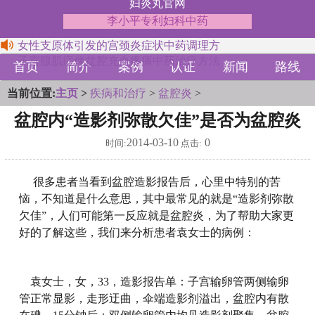
妇炎丸官网
李小平专利妇科中药
女性支原体引发的宫颈炎症状中药调理方
子宫腺肌症伴盆腔充血疼痛中药治疗方法
首页
简介
案例
认证
新闻
路线
当前位置:
主页
>
疾病和治疗
>
盆腔炎
>
盆腔内“造影剂弥散欠佳”是否为盆腔炎
2014-03-10
0
时间:
点击:
很多患者当看到盆腔造影报告后，心里中特别的苦
恼，不知道是什么意思，其中最常见的就是“造影剂弥散
欠佳”，人们可能第一反应就是盆腔炎，为了帮助大家更
好的了解这些，我们来分析患者袁女士的病例：
袁女士，女，33，造影报告单：子宫输卵管两侧输卵
管正常显影，走形迂曲，伞端造影剂溢出，盆腔内有散