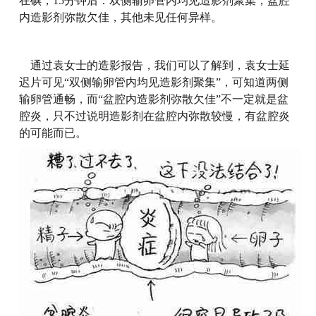
在碘，15分钟后：双侧输卵管内均见造影剂聚集，盆腔
内造影剂弥散欠佳，其他未见任何异样。
通过袁女士的造影报告，我们可以了解到，袁女士延
迟片可见“双侧输卵管内均见造影剂聚集”，可知道两侧
输卵管通畅，而“盆腔内造影剂弥散欠佳”不一定就是盆
腔炎，只不过说明造影剂在盆腔内弥散较慢，有盆腔炎
的可能而已。