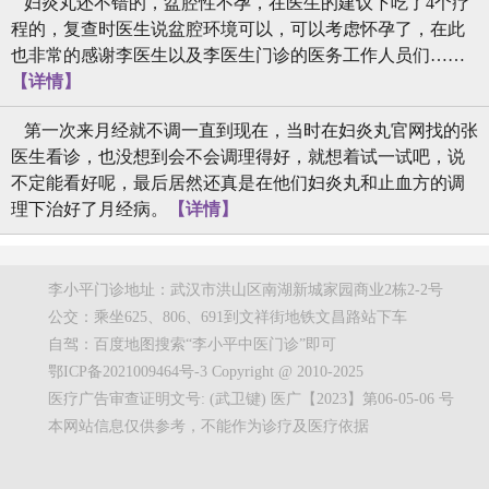
妇炎丸还不错的，盆腔性不孕，在医生的建议下吃了4个疗
程的，复查时医生说盆腔环境可以，可以考虑怀孕了，在此
也非常的感谢李医生以及李医生门诊的医务工作人员们……
【详情】
第一次来月经就不调一直到现在，当时在妇炎丸官网找的张
医生看诊，也没想到会不会调理得好，就想着试一试吧，说
不定能看好呢，最后居然还真是在他们妇炎丸和止血方的调
理下治好了月经病。
【详情】
李小平门诊地址：武汉市洪山区南湖新城家园商业2栋2-2号
公交：乘坐625、806、691到文祥街地铁文昌路站下车
自驾：百度地图搜索“李小平中医门诊”即可
鄂ICP备2021009464号-3 Copyright @ 2010-2025
医疗广告审查证明文号: (武卫键) 医广【2023】第06-05-06 号
本网站信息仅供参考，不能作为诊疗及医疗依据