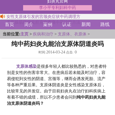
妇炎丸官网
李小平专利妇科中药
女性支原体引发的宫颈炎症状中药调理方
子宫腺肌症伴盆腔充血疼痛中药治疗方法
首页
简介
案例
认证
新闻
路线
当前位置:
主页
>
疾病和治疗
>
支原体、衣原体
>
纯中药妇炎丸能治支原体阴道炎吗
2014-03-24
0
时间:
点击:
支原体感染
是很多年轻人都比较熟悉的，对患者特
别是女性的伤害非常大。在患病后若未能及时治疗，容
易侵犯到女性的阴道、宫颈等，继而会诱发死胎、流产
等各种严重后果。支原体阴道炎是女性感染支原体后，
比较常见的并发症。由于目前妇炎丸在治疗妇科疾病上
有着不错的成绩，所以不少患者会问到
纯中药妇炎丸能
治支原体阴道炎吗？