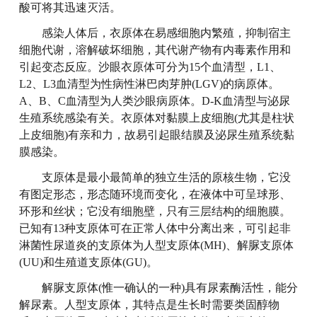
酸可将其迅速灭活。
感染人体后，衣原体在易感细胞内繁殖，抑制宿主
细胞代谢，溶解破坏细胞，其代谢产物有内毒素作用和
引起变态反应。沙眼衣原体可分为15个血清型，L1、
L2、L3血清型为性病性淋巴肉芽肿(LGV)的病原体。
A、B、C血清型为人类沙眼病原体。D-K血清型与泌尿
生殖系统感染有关。衣原体对黏膜上皮细胞(尤其是柱状
上皮细胞)有亲和力，故易引起眼结膜及泌尿生殖系统黏
膜感染。
支原体是最小最简单的独立生活的原核生物，它没
有图定形态，形态随环境而变化，在液体中可呈球形、
环形和丝状；它没有细胞壁，只有三层结构的细胞膜。
已知有13种支原体可在正常人体中分离出来，可引起非
淋菌性尿道炎的支原体为人型支原体(MH)、解脲支原体
(UU)和生殖道支原体(GU)。
解脲支原体(惟一确认的一种)具有尿素酶活性，能分
解尿素。人型支原体，其特点是生长时需要类固醇物