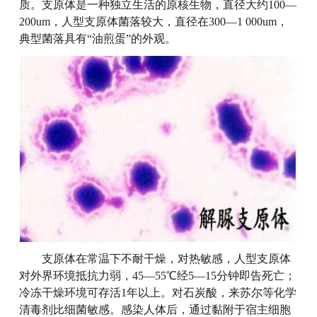
质。支原体是一种独立生活的原核生物，直径大约100—
200um，人型支原体菌落较大，直径在300—1 000um，
典型菌落具有“油煎蛋”的外观。
支原体在常温下不耐干燥，对热敏感，人型支原体
对外界环境抵抗力弱，45—55℃经5—15分钟即告死亡；
冷冻干燥环境可存活1年以上。对石炭酸，来苏尔等化学
清毒剂比细菌敏感。感染人体后，通过黏附于宿主细胞