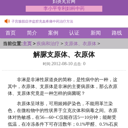
妇炎丸官网
李小平专利妇科中药
女性支原体引发的宫颈炎症状中药调理方
子宫腺肌症伴盆腔充血疼痛中药治疗方法
女性支原体引发的宫颈炎症状中药调理方
首页
简介
案例
认证
新闻
路线
子宫腺肌症伴盆腔充血疼痛中药治疗方法
当前位置:
主页
>
疾病和治疗
>
支原体、衣原体
>
解脲支原体、衣原体
2012-08-10
0
时间:
点击:
非淋是非淋性尿道炎的简称，是性病中的一种，这
其中，衣原体、支原体是非淋的主要病原体，那么衣原
体、支原体究竟是一种怎样的病菌呢？
衣原体呈球形，可用姬姆萨染色，不能用革兰染
色，在微粒物中的性状界于立克次体和病毒之间。衣原
体对热敏感，在56—60~C仅能存活5一10分钟；能耐受
低温，在冷冻条件下可存活数年；0.1%甲醛、0.5%石炭