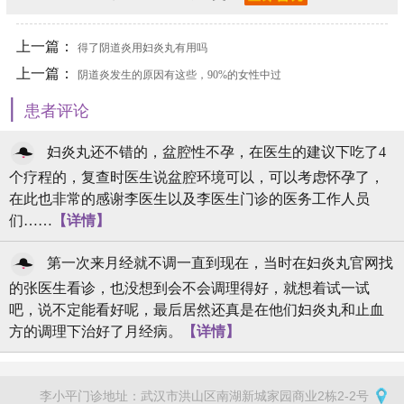
上一篇：
得了阴道炎用妇炎丸有用吗
上一篇：
阴道炎发生的原因有这些，90%的女性中过
|
招!
患者评论
妇炎丸还不错的，盆腔性不孕，在医生的建议下吃了4
个疗程的，复查时医生说盆腔环境可以，可以考虑怀孕了，
在此也非常的感谢李医生以及李医生门诊的医务工作人员
们……
【详情】
第一次来月经就不调一直到现在，当时在妇炎丸官网找
的张医生看诊，也没想到会不会调理得好，就想着试一试
吧，说不定能看好呢，最后居然还真是在他们妇炎丸和止血
方的调理下治好了月经病。
【详情】
李小平门诊地址：武汉市洪山区南湖新城家园商业2栋2-2号