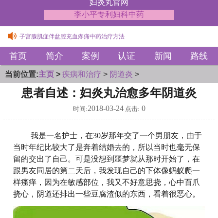
妇炎丸官网
李小平专利妇科中药
女性支原体引发的宫颈炎症状中药调理方
子宫腺肌症伴盆腔充血疼痛中药治疗方法
女性支原体引发的宫颈炎症状中药调理方
首页
简介
案例
认证
新闻
路线
子宫腺肌症伴盆腔充血疼痛中药治疗方法
当前位置:
主页
>
疾病和治疗
>
阴道炎
>
患者自述：妇炎丸治愈多年阴道炎
2018-03-24
0
时间:
点击:
我是一名护士，在30岁那年交了一个男朋友，由于
当时年纪比较大了是奔着结婚去的，所以当时也毫无保
留的交出了自己。可是没想到噩梦就从那时开始了，在
跟男友同居的第二天后，我发现自己的下体像蚂蚁爬一
样瘙痒，因为在敏感部位，我又不好意思挠，心中百爪
挠心，阴道还排出一些豆腐渣似的东西，看着很恶心。