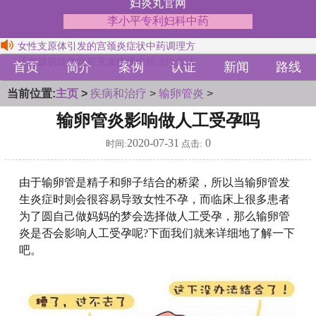
妇炎丸官网
李小平专利妇科中药
女性支原体引发的宫颈炎症状中药调理方
子宫腺肌症伴盆腔充血疼痛中药治疗方法
首页
简介
案例
认证
新闻
路线
当前位置:
主页
>
疾病和治疗
>
输卵管炎
>
输卵管炎影响做人工受孕吗
2020-07-31
0
时间:
点击:
由于输卵管是精子和卵子结合的桥梁，所以当输卵管发
生炎症时则会很容易导致女性不孕，而临床上很多患者
为了圆自己做妈妈的梦会选择做人工受孕，那么输卵管
炎是否会影响人工受孕呢?下面我们就来详细地了解一下
吧。