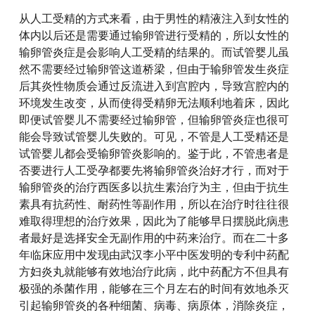
从人工受精的方式来看，由于男性的精液注入到女性的
体内以后还是需要通过输卵管进行受精的，所以女性的
输卵管炎症是会影响人工受精的结果的。而试管婴儿虽
然不需要经过输卵管这道桥梁，但由于输卵管发生炎症
后其炎性物质会通过反流进入到宫腔内，导致宫腔内的
环境发生改变，从而使得受精卵无法顺利地着床，因此
即便试管婴儿不需要经过输卵管，但输卵管炎症也很可
能会导致试管婴儿失败的。可见，不管是人工受精还是
试管婴儿都会受输卵管炎影响的。鉴于此，不管患者是
否要进行人工受孕都要先将输卵管炎治好才行，而对于
输卵管炎的治疗西医多以抗生素治疗为主，但由于抗生
素具有抗药性、耐药性等副作用，所以在治疗时往往很
难取得理想的治疗效果，因此为了能够早日摆脱此病患
者最好是选择安全无副作用的中药来治疗。而在二十多
年临床应用中发现由武汉李小平中医发明的专利中药配
方妇炎丸就能够有效地治疗此病，此中药配方不但具有
极强的杀菌作用，能够在三个月左右的时间有效地杀灭
引起输卵管炎的各种细菌、病毒、病原体，消除炎症，