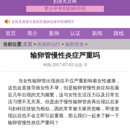
妇炎丸官网
李小平专利妇科中药
女性支原体引发的宫颈炎症状中药调理方
子宫腺肌症伴盆腔充血疼痛中药治疗方法
首页
简介
案例
认证
新闻
路线
女性支原体引发的宫颈炎症状中药调理方
子宫腺肌症伴盆腔充血疼痛中药治疗方法
当前位置:
主页
>
疾病和治疗
>
输卵管炎
>
输卵管慢性炎症严重吗
2017-07-03
0
时间:
点击:
当女性输卵管出现炎症不仅严重影响着女性健康，
这也会直接导致女性不孕，但是输卵管慢性炎症却在最
近几年出现的尤为频繁，这与女性生活压力以及日常生
活习惯不无关系。但是由于慢性输卵管炎再出现以后多
与妇科症状较为相似，因此常常被大家所忽略，即使发
现以后也不会立即引起重视，那么我们一起来了解一下
输卵管慢性炎症严重吗？