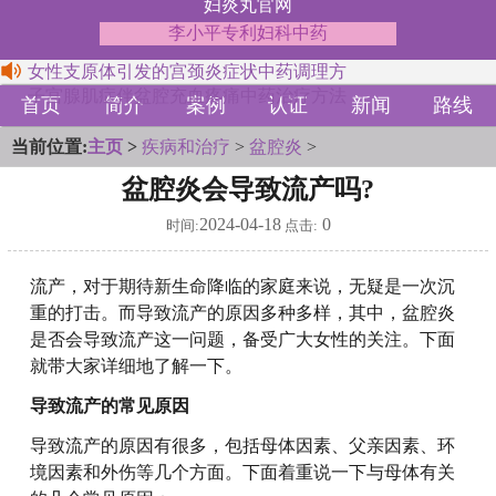
妇炎丸官网
李小平专利妇科中药
女性支原体引发的宫颈炎症状中药调理方
子宫腺肌症伴盆腔充血疼痛中药治疗方法
首页
简介
案例
认证
新闻
路线
当前位置:
主页
>
疾病和治疗
>
盆腔炎
>
盆腔炎会导致流产吗?
2024-04-18
0
时间:
点击:
流产，对于期待新生命降临的家庭来说，无疑是一次沉
重的打击。而导致流产的原因多种多样，其中，盆腔炎
是否会导致流产这一问题，备受广大女性的关注。下面
就带大家详细地了解一下。
导致流产的常见原因
导致流产的原因有很多，包括母体因素、父亲因素、环
境因素和外伤等几个方面。下面着重说一下与母体有关