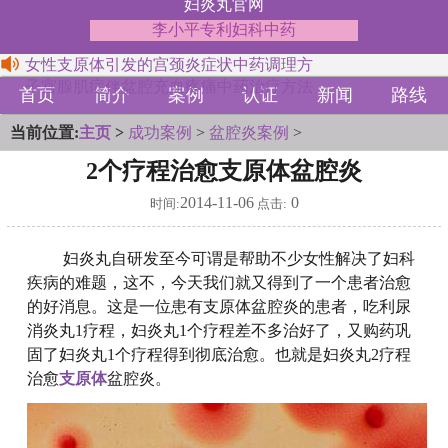
妇炎丸官网
李小平专利妇科中药
女性支原体引发的宫颈炎症状中药调理方
子宫腺肌症伴盆腔充血疼痛中药治疗方法
首页
简介
案例
认证
新闻
路线
当前位置:
主页
>
成功案例
>
盆腔炎案例
>
2个疗程治愈支原体盆腔炎
2014-11-06
0
时间:
点击:
妇炎丸自研发至今可谓是帮助不少女性解决了妇科
疾病的难题，这不，今天我们就又得到了一个患者治愈
的好消息。这是一位患有支原体盆腔炎的患者，吃利尿
消炎丸1疗程，妇炎丸1个疗程差不多治好了，又购药巩
固了妇炎丸1个疗程得到彻底治愈。也就是妇炎丸2疗程
治愈
支原体
盆腔炎。