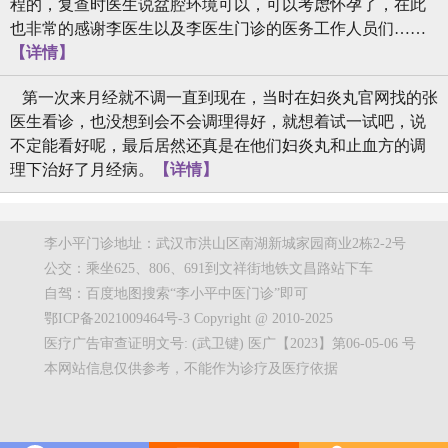
程的，复查时医生说盆腔环境可以，可以考虑怀孕了，在此
也非常的感谢李医生以及李医生门诊的医务工作人员们……
【详情】
第一次来月经就不调一直到现在，当时在妇炎丸官网找的张
医生看诊，也没想到会不会调理得好，就想着试一试吧，说
不定能看好呢，最后居然还真是在他们妇炎丸和止血方的调
理下治好了月经病。
【详情】
李小平门诊地址：武汉市洪山区南湖新城家园商业2栋2-2号
公交：乘坐625、806、691到文祥街地铁文昌路站下车
自驾：百度地图搜索“李小平中医门诊”即可
鄂ICP备2021009464号-3 Copyright @ 2010-2025
医疗广告审查证明文号: (武卫键) 医广【2023】第06-05-06 号
本网站信息仅供参考，不能作为诊疗及医疗依据