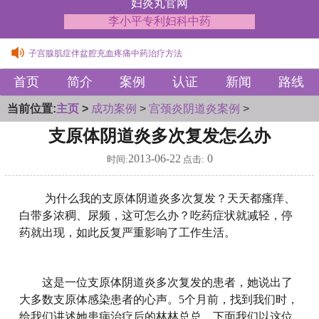
妇炎丸官网
李小平专利妇科中药
女性支原体引发的宫颈炎症状中药调理方
子宫腺肌症伴盆腔充血疼痛中药治疗方法
女性支原体引发的宫颈炎症状中药调理方
首页
简介
案例
认证
新闻
路线
子宫腺肌症伴盆腔充血疼痛中药治疗方法
当前位置:
主页
>
成功案例
>
宫颈炎阴道炎案例
>
支原体阴道炎多次复发怎么办
2013-06-22
0
时间:
点击:
为什么我的支原体阴道炎多次复发？天天都瘙痒、
白带多浓稠、尿频，这可怎么办？吃药症状就减轻，停
药就出现，如此反复严重影响了工作生活。
这是一位支原体阴道炎多次复发的患者，她说出了
大多数支原体感染患者的心声。5个月前，找到我们时，
给我们讲述她患病治疗后的林林总总。下面我们以这位