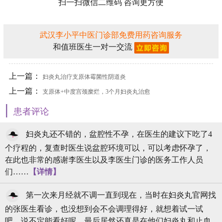
扫一扫微信二维码 咨询更方便
武汉李小平中医门诊部免费用药咨询服务
和值班医生一对一交流
上一篇：
妇炎丸治疗支原体霉菌性阴道炎
上一篇：
支原体+中度宫颈糜烂，3个月妇炎丸治愈
|
患者评论
妇炎丸还不错的，盆腔性不孕，在医生的建议下吃了4
个疗程的，复查时医生说盆腔环境可以，可以考虑怀孕了，
在此也非常的感谢李医生以及李医生门诊的医务工作人员
们……
【详情】
第一次来月经就不调一直到现在，当时在妇炎丸官网找
的张医生看诊，也没想到会不会调理得好，就想着试一试
吧，说不定能看好呢，最后居然还真是在他们妇炎丸和止血