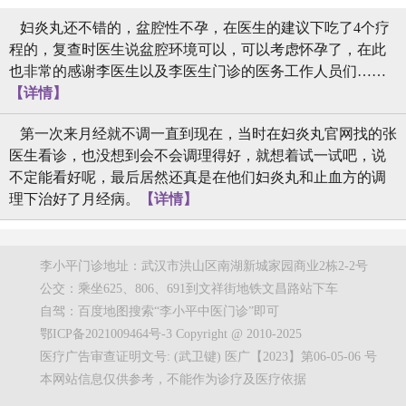
妇炎丸还不错的，盆腔性不孕，在医生的建议下吃了4个疗
程的，复查时医生说盆腔环境可以，可以考虑怀孕了，在此
也非常的感谢李医生以及李医生门诊的医务工作人员们……
【详情】
第一次来月经就不调一直到现在，当时在妇炎丸官网找的张
医生看诊，也没想到会不会调理得好，就想着试一试吧，说
不定能看好呢，最后居然还真是在他们妇炎丸和止血方的调
理下治好了月经病。
【详情】
李小平门诊地址：武汉市洪山区南湖新城家园商业2栋2-2号
公交：乘坐625、806、691到文祥街地铁文昌路站下车
自驾：百度地图搜索“李小平中医门诊”即可
鄂ICP备2021009464号-3 Copyright @ 2010-2025
医疗广告审查证明文号: (武卫键) 医广【2023】第06-05-06 号
本网站信息仅供参考，不能作为诊疗及医疗依据