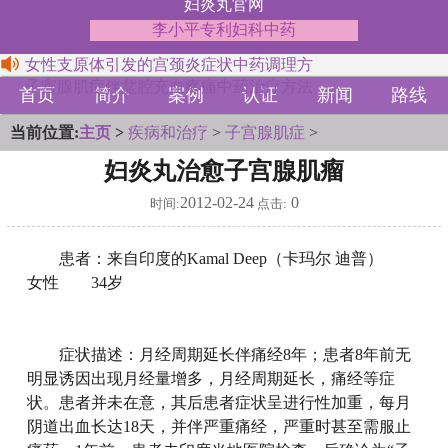
妇炎丸官网
李小平专利妇科中药
女性支原体引发的宫颈炎症状中药调理方
子宫腺肌症伴盆腔充血疼痛中药治疗方法
首页
简介
案例
认证
新闻
路线
当前位置:
主页
>
疾病和治疗
>
子宫腺肌症
>
妇炎丸治愈子宫腺肌瘤
2012-02-24
0
时间:
点击:
患者：来自印度的Kamal Deep（卡玛尔 迪普）
女性 34岁
症状描述：月经周期延长伴痛经8年；患者8年前无
明显诱因出现月经量增多，月经周期延长，痛经等症
状。患者并未在意，其后患者症状呈进行性加重，每月
阴道出血长达18天，并伴严重痛经，严重时甚至需服止