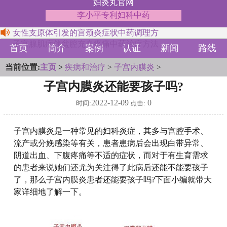
妇炎丸官网
李小平专利妇科中药
女性支原体引发的宫颈炎症状中药调理方
子宫腺肌症伴盆腔充血疼痛中药治疗方法
首页
简介
案例
认证
新闻
路线
当前位置:
主页
>
疾病和治疗
>
子宫内膜炎
>
子宫内膜炎还能要孩子吗?
2022-12-09
0
时间:
点击:
子宫内膜炎是一种常见的妇科炎症，其多与宫腔手术、
流产或分娩感染等有关，患者患病后会出现白带异常、
阴道出血、下腹疼痛等不适的症状，而对于有生育需求
的患者来说她们还尤为关注得了此病后还能不能要孩子
了，那么子宫内膜炎患者还能要孩子吗?下面小编就带大
家详细地了解一下。