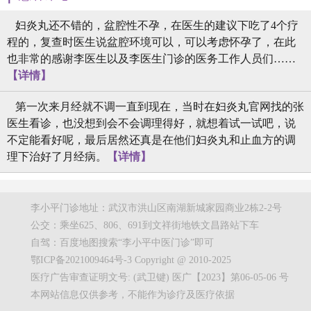
妇炎丸还不错的，盆腔性不孕，在医生的建议下吃了4个疗
程的，复查时医生说盆腔环境可以，可以考虑怀孕了，在此
也非常的感谢李医生以及李医生门诊的医务工作人员们……
【详情】
第一次来月经就不调一直到现在，当时在妇炎丸官网找的张
医生看诊，也没想到会不会调理得好，就想着试一试吧，说
不定能看好呢，最后居然还真是在他们妇炎丸和止血方的调
理下治好了月经病。
【详情】
李小平门诊地址：武汉市洪山区南湖新城家园商业2栋2-2号
公交：乘坐625、806、691到文祥街地铁文昌路站下车
自驾：百度地图搜索“李小平中医门诊”即可
鄂ICP备2021009464号-3 Copyright @ 2010-2025
医疗广告审查证明文号: (武卫键) 医广【2023】第06-05-06 号
本网站信息仅供参考，不能作为诊疗及医疗依据