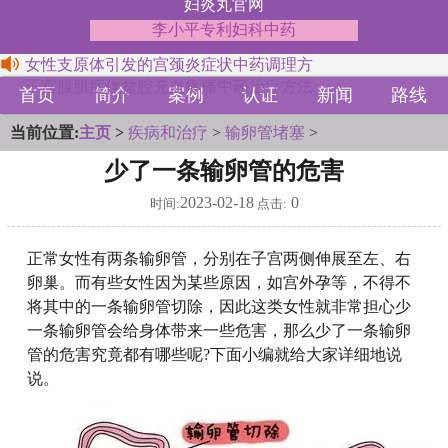
妇炎丸官网
李小平专利妇科中药
女性支原体引发的宫颈炎症状中药调理方
子宫腺肌症伴盆腔充血疼痛中药治疗方法
首页
简介
案例
认证
新闻
路线
当前位置:
主页
>
疾病和治疗
>
输卵管堵塞
>
少了一条输卵管的危害
2023-02-18
0
时间:
点击:
正常女性有两条输卵管，分别在子宫两侧伸展至左、右
卵巢。而有些女性因为某些原因，如宫外孕等，不得不
将其中的一条输卵管切除，因此这类女性就非常担心少
一条输卵管会给身体带来一些危害，那么少了一条输卵
管的危害究竟都有哪些呢?下面小编就给大家详细地说
说。