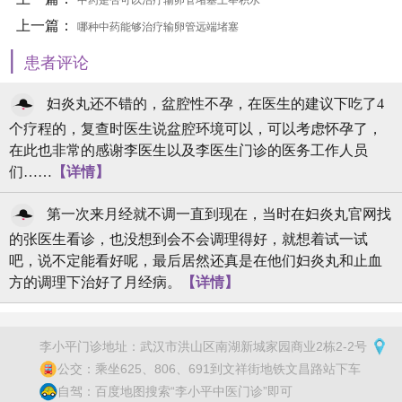
中药是否可以治疗输卵管堵塞上举积水
上一篇：
哪种中药能够治疗输卵管远端堵塞
|
患者评论
妇炎丸还不错的，盆腔性不孕，在医生的建议下吃了4
个疗程的，复查时医生说盆腔环境可以，可以考虑怀孕了，
在此也非常的感谢李医生以及李医生门诊的医务工作人员
们……
【详情】
第一次来月经就不调一直到现在，当时在妇炎丸官网找
的张医生看诊，也没想到会不会调理得好，就想着试一试
吧，说不定能看好呢，最后居然还真是在他们妇炎丸和止血
方的调理下治好了月经病。
【详情】
李小平门诊地址：武汉市洪山区南湖新城家园商业2栋2-2号
公交：乘坐625、806、691到文祥街地铁文昌路站下车
自驾：百度地图搜索“李小平中医门诊”即可