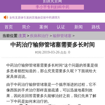
妇炎丸官网
李小平专利妇科中药
女性支原体引发的宫颈炎症状中药调理方
子宫腺肌症伴盆腔充血疼痛中药治疗方法
首页
简介
案例
认证
新闻
路线
女性支原体引发的宫颈炎症状中药调理方
子宫腺肌症伴盆腔充血疼痛中药治疗方法
当前位置:
主页
>
疾病和治疗
>
输卵管堵塞
>
中药治疗输卵管堵塞需要多长时间
2019-03-26
0
时间:
点击:
中药治疗输卵管堵塞需要多长时间”这个问题的答案是很
多患者都想知道的，那么究竟需要多久呢？下面就给大
家具体说说。
由于中药治疗输卵管堵塞是一个循序渐进的过程，它不
像西医的手术治疗那样直接疏通，可以迅速地看到效
果，因此在回答需要多久能够治好之前，我们先来了解
一下中药是如何来治疗的。