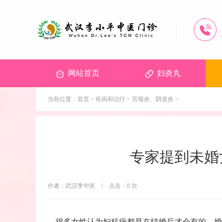
网站首页
妇炎丸
当前位置：
首页
>
疾病和治疗
>
宫颈炎、阴道炎
>
专家提到未婚
作者：武汉李中医
|
点击：
0
次
很多女性认为妇科病都是在结婚后才会有的，婚