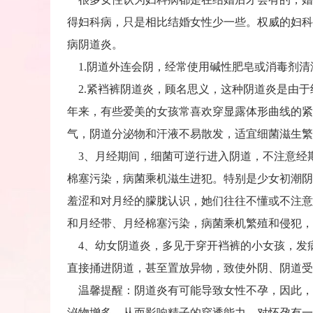
得妇科病，只是相比结婚女性少一些。权威的妇科
病阴道炎。
1.阴道外连会阴，经常使用碱性肥皂或消毒剂清
2.紧裆裤阴道炎，顾名思义，这种阴道炎是由于
年来，有些爱美的女孩常喜欢穿显露体形曲线的紧
气，阴道分泌物和汗液不易散发，适宜细菌滋生繁
3、月经期间，细菌可逆行进入阴道，不注意经
棉塞污染，病菌乘机滋生进犯。特别是少女初潮阴
羞涩和对月经的朦胧认识，她们往往不懂或不注意
和月经带、月经棉塞污染，病菌乘机繁殖和侵犯，
4、幼女阴道炎，多见于穿开裆裤的小女孩，发
直接捅进阴道，甚至置放异物，致使外阴、阴道受
温馨提醒：阴道炎有可能导致女性不孕，因此，
泌物增多，从而影响精子的穿透能力，对怀孕有一