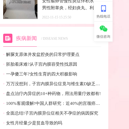
女性输卵管慢性炎症伴积水，
男性附睾炎，经妇炎丸、利尿
消炎丸治疗后怀孕
热线电话
2022-11-15 15:25:50
微信咨询
疾病新闻
/ DISEASE NEWS
·
解脲支原体并发盆腔炎的日常护理要点
·
胚胎着床难?从子宫内膜容受性找原因
·
一孕傻三年?女性生育的四大积极影响
·
万万没想到，子宫内膜异位症竟与维生素D缺乏有关
·
盘点治疗内异症的10+种药物，用法用量疗效都有!
·
100%客观缓解!中国人群研究：近40%的宫颈癌患者有望迎来全新治疗选择
·
全面总结!子宫内膜异位症相关不孕症的病因探究
·
女性月经量少是贫血导致的吗