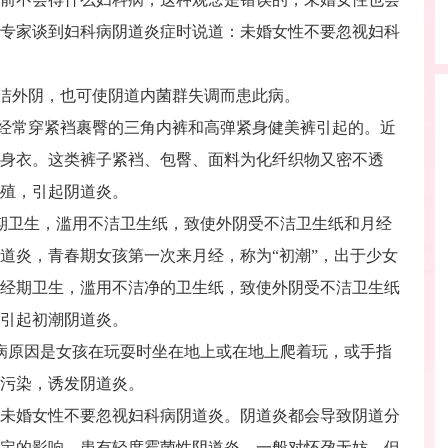
专家谈到妇科病阴道炎症时说道：未婚女性不要忽视妇科
洁外阴，也可使阴道内菌群失调而患此病。
经常穿紧裆裹臀的三角内裤和高弹紧身健美裤引起的。近
身衣。这类裤子紧裆、包臀、面料为化纤织物又密不透
殖，引起阴道炎。
期卫生，滥用不洁卫生纸，致使外阴受不洁卫生纸和月经
道炎，青春期女孩第一次来月经，称为“初潮”，出于少女
经期卫生，滥用不洁净的卫生纸，致使外阴受不洁卫生纸
引起初潮阴道炎。
病原因是女孩在玩耍时坐在地上或在地上爬着玩，或手指
污染，诱发阴道炎。
未婚女性不要忽视妇科病阴道炎。阴道炎都会导致阴道分
定的影响，患有轻度霉菌性阴道炎，一般对怀孕无妨，但