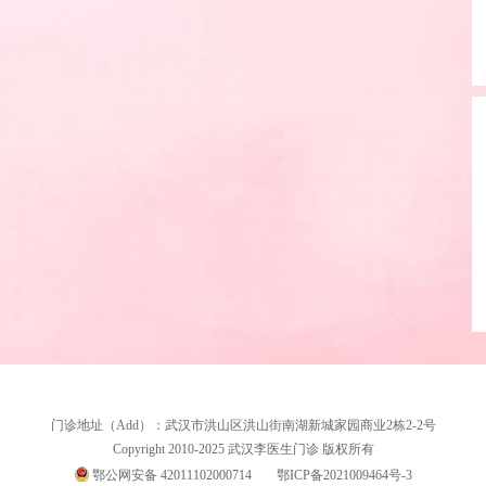
门诊地址（Add）：武汉市洪山区洪山街南湖新城家园商业2栋2-2号
Copyright 2010-2025 武汉李医生门诊 版权所有
鄂公网安备 42011102000714
鄂ICP备2021009464号-3