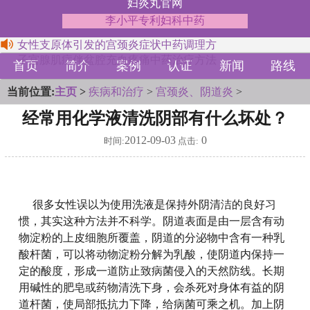
妇炎丸官网
李小平专利妇科中药
女性支原体引发的宫颈炎症状中药调理方
子宫腺肌症伴盆腔充血疼痛中药治疗方法
首页
简介
案例
认证
新闻
路线
当前位置:
主页
>
疾病和治疗
>
宫颈炎、阴道炎
>
经常用化学液清洗阴部有什么坏处？
2012-09-03
0
时间:
点击:
很多女性误以为使用洗液是保持外阴清洁的良好习
惯，其实这种方法并不科学。阴道表面是由一层含有动
物淀粉的上皮细胞所覆盖，阴道的分泌物中含有一种乳
酸杆菌，可以将动物淀粉分解为乳酸，使阴道内保持一
定的酸度，形成一道防止致病菌侵入的天然防线。长期
用碱性的肥皂或药物清洗下身，会杀死对身体有益的阴
道杆菌，使局部抵抗力下降，给病菌可乘之机。加上阴