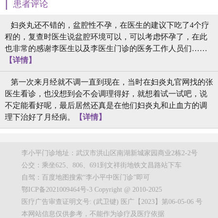
|
患者评论
妇炎丸还不错的，盆腔性不孕，在医生的建议下吃了4个疗
程的，复查时医生说盆腔环境可以，可以考虑怀孕了，在此
也非常的感谢李医生以及李医生门诊的医务工作人员们……
【详情】
第一次来月经就不调一直到现在，当时在妇炎丸官网找的张
医生看诊，也没想到会不会调理得好，就想着试一试吧，说
不定能看好呢，最后居然还真是在他们妇炎丸和止血方的调
理下治好了月经病。
【详情】
李小平门诊地址：武汉市洪山区南湖新城家园商业2栋2-2号
公交：乘坐625、806、691到文祥街地铁文昌路站下车
自驾：百度地图搜索“李小平中医门诊”即可
鄂ICP备2021009464号-3 Copyright @ 2010-2025
医疗广告审查证明文号: (武卫键) 医广【2023】第06-05-06 号
本网站信息仅供参考，不能作为诊疗及医疗依据