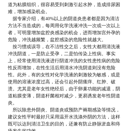
道为粘膜组织，很容易受到刺激引起水肿，造成排尿困
难，增加感染机会。
据专家介绍，有
40%以上的阴道炎患者都是因为清洁
方法不当造成的，每周用化学洗液冲洗一次或一次以上
者，可明显增加盆腔炎感染的机会，进而增加宫外孕的
危险，冲洗越频繁，盆腔感染的危险性就越大。
按习惯或误导，在不洁性交之后，女性大都用清洗液
冲洗阴道，一是防止受孕，二是怕传染上性病。事实
上，经常使用清洗液进行阴道冲洗的女性患性病的危险
性反而增加，在性生活后用清水冲洗阴道则没有危险
性。此外，有的女性对化学洗液的刺激较为敏感，或是
使用的溶液浓度过高，还会引起外阴瘙痒、红肿、破
溃。尤其是老年女性绝经后，由于卵巢功能的减退，阴
道粘膜变薄，阴道杆菌相对减少，更易诱发老年性阴道
炎。
所以除患外阴炎、阴道炎或预防产褥期感染等情况，
建议女性平时最好只采用温开水洗涤外阴的方法，这样
既可以达到清洁卫生的目的，还兼有防止静脉淤血和痔
疮发生的功效。