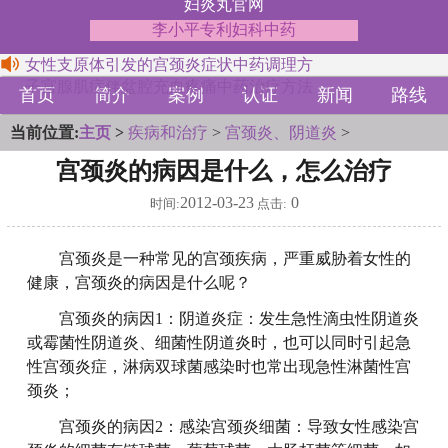
妇炎丸官网
李小平专利妇科中药
女性支原体引发的宫颈炎症状中药调理方
子宫腺肌症伴盆腔充血疼痛中药治疗方法
首页
简介
案例
认证
新闻
路线
当前位置:
主页
>
疾病和治疗
>
宫颈炎、阴道炎
>
宫颈炎的病因是什么，怎么治疗
2012-03-23
0
时间:
点击:
宫颈炎是一种常见的宫颈疾病，严重威胁着女性的
健康，宫颈炎的病因是什么呢？
宫颈炎的病因1：阴道炎症：发生急性滴虫性阴道炎
或霉菌性阴道炎、细菌性阴道炎时，也可以同时引起急
性宫颈炎症，淋病双球菌感染时也常出现急性淋菌性宫
颈炎；
宫颈炎的病因2：感染宫颈炎细菌：导致女性感染宫