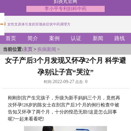
妇炎丸官网
李小平专利妇科中药
女性支原体引发的宫颈炎症状中药调理方
子宫腺肌症伴盆腔充血疼痛中药治疗方法
女性支原体引发的宫颈炎症状中药调理方
首页
简介
案例
认证
新闻
路线
子宫腺肌症伴盆腔充血疼痛中药治疗方法
当前位置:
主页
>
疾病新闻
>
女子产后3个月发现又怀孕2个月 科学避
孕别让子宫“哭泣”
2022-09-27
0
时间:
点击:
刚刚剖宫产生完孩子，升级为新手妈妈三个月，竟然再
次怀孕!28岁的陈女士在剖宫产后3个月的例行检查中被
告知又怀孕了两个月，十分的惶恐无助!这是怎么回事
呢?一起来看看吧!