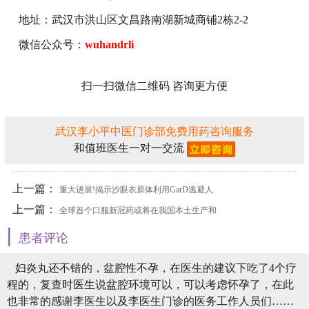
地址：武汉市洪山区文昌路南湖新城商铺2栋2-2
微信公众号：
wuhandrli
扫一扫微信二维码 咨询更方便
武汉李小平中医门诊部免费用药咨询服务
和值班医生一对一交流
上一篇：
重大进展!揭示沙眼衣原体利用GarD逃避人
上一篇：
体免疫系统的识别和破坏
全球首个口服新冠药或将在我国本土生产和
|
供应
患者评论
妇炎丸还不错的，盆腔性不孕，在医生的建议下吃了4个疗
程的，复查时医生说盆腔环境可以，可以考虑怀孕了，在此
也非常的感谢李医生以及李医生门诊的医务工作人员们……