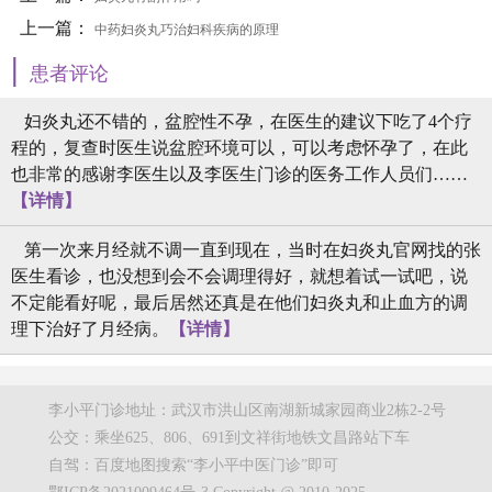
上一篇：
中药妇炎丸巧治妇科疾病的原理
|
患者评论
妇炎丸还不错的，盆腔性不孕，在医生的建议下吃了4个疗
程的，复查时医生说盆腔环境可以，可以考虑怀孕了，在此
也非常的感谢李医生以及李医生门诊的医务工作人员们……
【详情】
第一次来月经就不调一直到现在，当时在妇炎丸官网找的张
医生看诊，也没想到会不会调理得好，就想着试一试吧，说
不定能看好呢，最后居然还真是在他们妇炎丸和止血方的调
理下治好了月经病。
【详情】
李小平门诊地址：武汉市洪山区南湖新城家园商业2栋2-2号
公交：乘坐625、806、691到文祥街地铁文昌路站下车
自驾：百度地图搜索“李小平中医门诊”即可