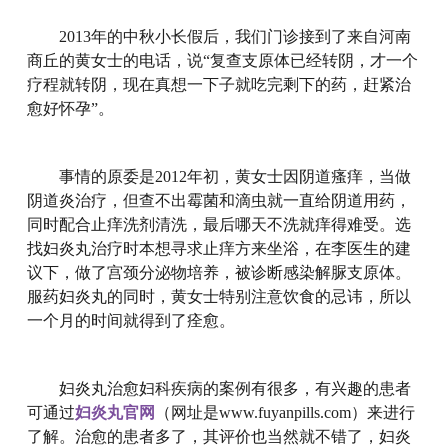
2013年的中秋小长假后，我们门诊接到了来自河南
商丘的黄女士的电话，说“复查支原体已经转阴，才一个
疗程就转阴，现在真想一下子就吃完剩下的药，赶紧治
愈好怀孕”。
事情的原委是2012年初，黄女士因阴道瘙痒，当做
阴道炎治疗，但查不出霉菌和滴虫就一直给阴道用药，
同时配合止痒洗剂清洗，最后哪天不洗就痒得难受。选
找妇炎丸治疗时本想寻求止痒方来坐浴，在李医生的建
议下，做了宫颈分泌物培养，被诊断感染解脲支原体。
服药妇炎丸的同时，黄女士特别注意饮食的忌讳，所以
一个月的时间就得到了痊愈。
妇炎丸治愈妇科疾病的案例有很多，有兴趣的患者
可通过
妇炎丸官网
（网址是www.fuyanpills.com）来进行
了解。治愈的患者多了，其评价也当然就不错了，妇炎