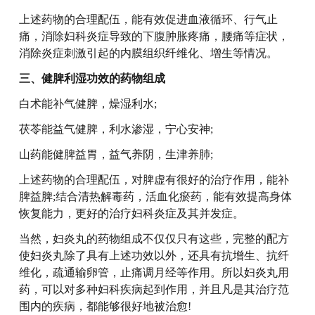
上述药物的合理配伍，能有效促进血液循环、行气止
痛，消除妇科炎症导致的下腹肿胀疼痛，腰痛等症状，
消除炎症刺激引起的内膜组织纤维化、增生等情况。
三、健脾利湿功效的药物组成
白术能补气健脾，燥湿利水;
茯苓能益气健脾，利水渗湿，宁心安神;
山药能健脾益胃，益气养阴，生津养肺;
上述药物的合理配伍，对脾虚有很好的治疗作用，能补
脾益脾;结合清热解毒药，活血化瘀药，能有效提高身体
恢复能力，更好的治疗妇科炎症及其并发症。
当然，妇炎丸的药物组成不仅仅只有这些，完整的配方
使妇炎丸除了具有上述功效以外，还具有抗增生、抗纤
维化，疏通输卵管，止痛调月经等作用。所以妇炎丸用
药，可以对多种妇科疾病起到作用，并且凡是其治疗范
围内的疾病，都能够很好地被治愈!