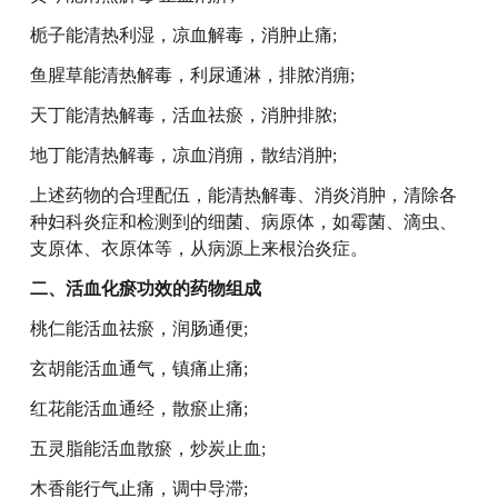
栀子能清热利湿，凉血解毒，消肿止痛;
鱼腥草能清热解毒，利尿通淋，排脓消痈;
天丁能清热解毒，活血祛瘀，消肿排脓;
地丁能清热解毒，凉血消痈，散结消肿;
上述药物的合理配伍，能清热解毒、消炎消肿，清除各
种妇科炎症和检测到的细菌、病原体，如霉菌、滴虫、
支原体、衣原体等，从病源上来根治炎症。
二、活血化瘀功效的药物组成
桃仁能活血祛瘀，润肠通便;
玄胡能活血通气，镇痛止痛;
红花能活血通经，散瘀止痛;
五灵脂能活血散瘀，炒炭止血;
木香能行气止痛，调中导滞;