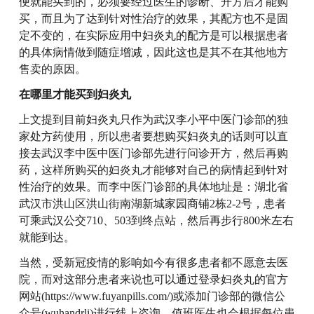
便就能买到的，必须要经过医生的诊断、开方后才能购
买，而且为了达到针对性治疗的效果，其配方也不是固
定不变的，在实际应用中妇炎丸的配方是可以根据患者
的具体病情做到随症增减，因此这也是其不在其他地方
售卖的原因。
在哪里才能买到妇炎丸
上文提到目前妇炎丸只作为武汉李小平中医门诊部的独
家处方药使用，所以患者要想购买妇炎丸的话则可以直
接去武汉李中医中医门诊部先进行问诊开方，然后再购
药，这样所购买的妇炎丸才能够对自己的病情起到针对
性治疗的效果。而李中医门诊部的具体地址是：湖北省
武汉市洪山区洪山街南湖新城家园商铺2栋2-2号，患者
可乘武汉公交710、503到终点站，然后再步行800米左右
就能到达。
当然，受新冠疫情的影响如今有很多患者都不愿意去医
院，而对这部分患者来说也可以通过登录妇炎丸的官方
网站(https://www.fuyanpills.com/)或添加门诊部的微信公
众号(wuhandrli)进行线上咨询，值班医生也会根据每位患