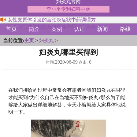
妇炎丸官网
李小平专利妇科中药
女性支原体引发的宫颈炎症状中药调理方
子宫腺肌症伴盆腔充血疼痛中药治疗方法
首页
简介
案例
认证
新闻
路线
当前位置:
主页
>
妇炎丸
>
妇炎丸哪里买得到
2020-06-09
0
时间:
点击:
在我们接诊的过程中常常会有患者问我们妇炎丸在哪里
才能买到?为什么自己在当地买不到妇炎丸?那么为了能
够给大家做出详细地解答，今天小编就给大家具体地说
明一下。