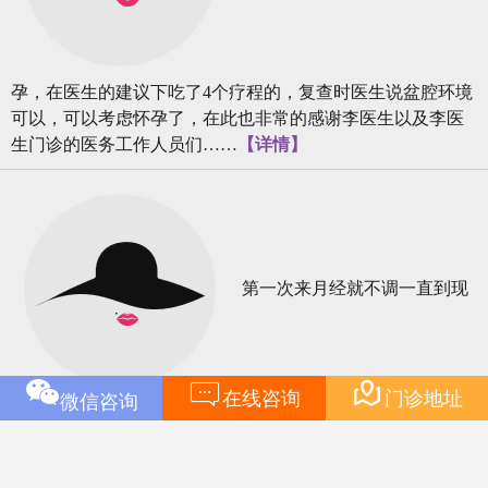
孕，在医生的建议下吃了4个疗程的，复查时医生说盆腔环境
可以，可以考虑怀孕了，在此也非常的感谢李医生以及李医
生门诊的医务工作人员们……
【详情】
第一次来月经就不调一直到现


在线咨询
门诊地址
微信咨询
在，当时在妇炎丸官网找的张医生看诊，也没想到会不会调
理得好，就想着试一试吧，说不定能看好呢，最后居然还真
是在他们妇炎丸和止血方的调理下治好了月经病。
【详情】