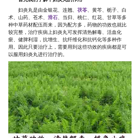
妇炎丸是由金银花、连翘、
茯苓
、黄芩、栀子、白
术、山药、苍术、
滑石
、当归、桃仁、红花、甘草等多
种中草药材配伍而来，因为配方多，药物的功效也就比
较完整，治疗疾病上妇炎丸可发挥清热解毒、活血化
瘀、健脾利湿，抗增生、抗纤维化和抗钙化等多种作
用。因此只要治疗上，需要用到这些功效的疾病都是可
以服用妇炎丸进行治疗的。