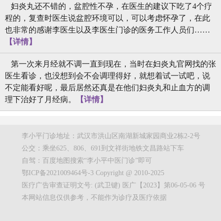
妇炎丸还不错的，盆腔性不孕，在医生的建议下吃了4个疗
程的，复查时医生说盆腔环境可以，可以考虑怀孕了，在此
也非常的感谢李医生以及李医生门诊的医务工作人员们……
【详情】
第一次来月经就不调一直到现在，当时在妇炎丸官网找的张
医生看诊，也没想到会不会调理得好，就想着试一试吧，说
不定能看好呢，最后居然还真是在他们妇炎丸和止血方的调
理下治好了月经病。
【详情】
李小平门诊地址：武汉市洪山区南湖新城家园商业2栋2-2号
公交：乘坐625、806、691到文祥街地铁文昌路站下车
自驾：百度地图搜索“李小平中医门诊”即可
鄂ICP备2021009464号-3 Copyright @ 2010-2025
医疗广告审查证明文号: (武卫键) 医广【2023】第06-05-06 号
本网站信息仅供参考，不能作为诊疗及医疗依据