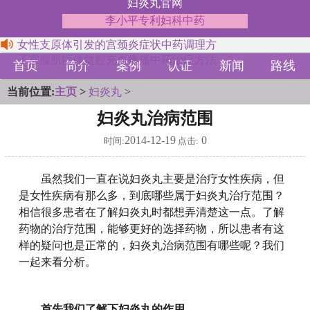
妇炎丸官网
李小平专利妇科中药
女性支原体引发的宫颈炎症状中药调理方
子宫腺肌症伴盆腔充血疼痛中药治疗方法
首页
简介
案例
认证
新闻
路线
当前位置:
主页
>
妇炎丸
>
妇炎丸治病范围
2014-12-19
0
时间:
点击:
虽然我们一直在说妇炎丸主要是治疗女性疾病，但
是女性疾病有那么多，到底哪些属于妇炎丸治疗范围？
相信很多患者在了解妇炎丸时都想弄清楚这一点。了解
药物的治疗范围，能够更好的选择药物，所以患者有这
样的疑问也是正常的，妇炎丸治病范围有哪些呢？我们
一起来看分析。
首先我们了解下妇炎丸的作用