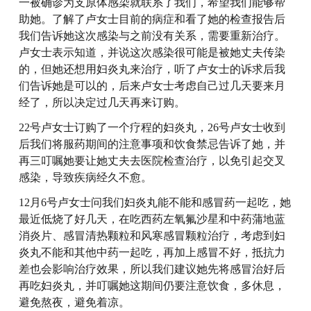
一被确诊为支原体感染就联系了我们，希望我们能够帮
助她。了解了卢女士目前的病症和看了她的检查报告后
我们告诉她这次感染与之前没有关系，需要重新治疗。
卢女士表示知道，并说这次感染很可能是被她丈夫传染
的，但她还想用妇炎丸来治疗，听了卢女士的诉求后我
们告诉她是可以的，后来卢女士考虑自己过几天要来月
经了，所以决定过几天再来订购。
22号卢女士订购了一个疗程的妇炎丸，26号卢女士收到
后我们将服药期间的注意事项和饮食禁忌告诉了她，并
再三叮嘱她要让她丈夫去医院检查治疗，以免引起交叉
感染，导致疾病经久不愈。
12月6号卢女士问我们妇炎丸能不能和感冒药一起吃，她
最近低烧了好几天，在吃西药左氧氟沙星和中药蒲地蓝
消炎片、感冒清热颗粒和风寒感冒颗粒治疗，考虑到妇
炎丸不能和其他中药一起吃，再加上感冒不好，抵抗力
差也会影响治疗效果，所以我们建议她先将感冒治好后
再吃妇炎丸，并叮嘱她这期间仍要注意饮食，多休息，
避免熬夜，避免着凉。