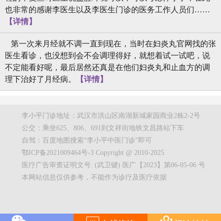
也非常的感谢李医生以及李医生门诊的医务工作人员们……
【详情】
第一次来月经就不调一直到现在，当时在妇炎丸官网找的张
医生看诊，也没想到会不会调理得好，就想着试一试吧，说
不定能看好呢，最后居然还真是在他们妇炎丸和止血方的调
理下治好了月经病。
【详情】
李小平门诊地址：武汉市洪山区南湖新城家园商业2栋2-2号
公交：乘坐625、806、691到文祥街地铁文昌路站下车
自驾：百度地图搜索“李小平中医门诊”即可
鄂ICP备2021009464号-3 Copyright @ 2010-2025
医疗广告审查证明文号: (武卫键) 医广【2023】第06-05-06 号
本网站信息仅供参考，不能作为诊疗及医疗依据