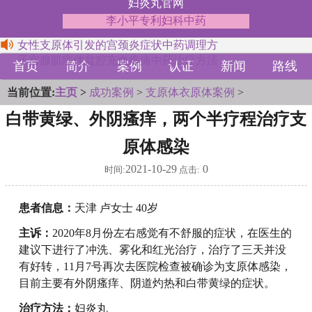
妇炎丸官网
李小平专利妇科中药
女性支原体引发的宫颈炎症状中药调理方
子宫腺肌症伴盆腔充血疼痛中药治疗方法
首页
简介
案例
认证
新闻
路线
当前位置:
主页
>
成功案例
>
支原体衣原体案例
>
白带黄绿、外阴瘙痒，两个半疗程治疗支
原体感染
2021-10-29
0
时间:
点击:
患者信息：
天津 卢女士 40岁
主诉：
2020年8月份左右感觉有不舒服的症状，在医生的
建议下进行了冲洗、雾化和红光治疗，治疗了三天并没
有好转，11月7号再次去医院检查被确诊为支原体感染，
目前主要有外阴瘙痒、阴道灼热和白带黄绿的症状。
治疗方法：
妇炎丸