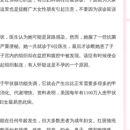
这里也是提醒广大女性朋友引起注意，不要因为误诊延误
状，医生认为她可能是尿路感染。然而，她服了一些抗菌
严重便秘。她一共就诊于6位医生，最后才诊断她患了子
子宫内的组织却在盆腔和腹腔中被发现。该症有时候便会
起组织黏连，有人怀疑这是不孕的一个原因。
甲状腺功能失调，它就会产生出比正常需要多得多的甲
消化、代谢增快。资料表明，美国每年有1100万人患甲状
的妇女最易患此病。
能在任何年龄发生，但大多数患者为成年妇女。红斑狼疮
般开始有疲倦、低热、脱发、怕光，鼻子、嘴和喉咙疼