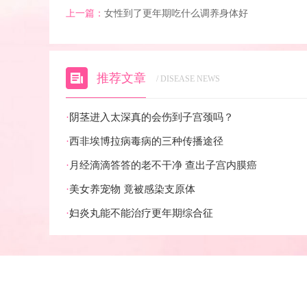
上一篇：
女性到了更年期吃什么调养身体好
推荐文章
/ DISEASE NEWS
·
阴茎进入太深真的会伤到子宫颈吗？
·
西非埃博拉病毒病的三种传播途径
·
月经滴滴答答的老不干净 查出子宫内膜癌
·
美女养宠物 竟被感染支原体
·
妇炎丸能不能治疗更年期综合征