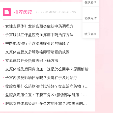
在线咨询
推荐阅读
/ RECOMMENDED READING
热线电话
·
女性支原体引发的宫颈炎症状中药调理方
微信咨询
·
子宫腺肌症伴盆腔充血疼痛中药治疗方法
·
中医能否治疗子宫腺肌症引起的痛经？
·
支原体盆腔炎后导致输卵管堵塞的成因
·
支原体盆腔炎热敷腹部正确方法
·
支原体感染后同房出血，这是怎么回事？原因解析
·
子宫内膜炎影响怀孕吗？关键在于及时治疗
·
盆腔炎用什么药物治疗比较好？盘点治疗药物（必遵医嘱）
·
盆腔炎疼痛位置：下腹三角区+腰骶部放射痛！可对照位置自查
·
解脲支原体感染治疗多久才能痊愈？3类患者的周期对照表