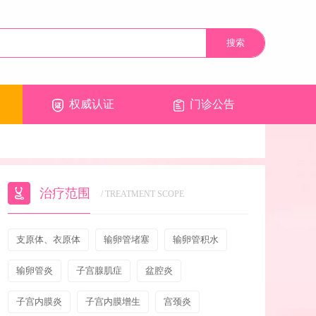
权威认证
门诊公告
治疗范围
/ TREATMENT SCOPE
支原体、衣原体
输卵管堵塞
输卵管积水
输卵管炎
子宫腺肌症
盆腔炎
子宫内膜炎
子宫内膜增生
宫颈炎