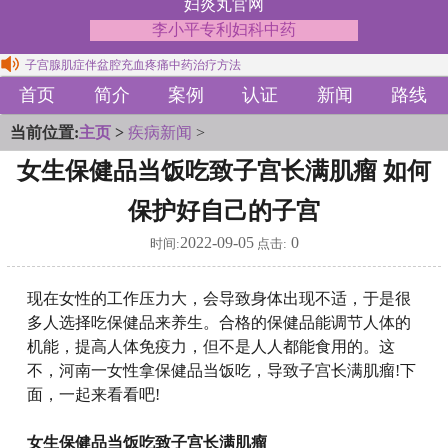
妇炎丸官网
李小平专利妇科中药
女性支原体引发的宫颈炎症状中药调理方
子宫腺肌症伴盆腔充血疼痛中药治疗方法
女性支原体引发的宫颈炎症状中药调理方
首页
简介
案例
认证
新闻
路线
子宫腺肌症伴盆腔充血疼痛中药治疗方法
当前位置:
主页
>
疾病新闻
>
女生保健品当饭吃致子宫长满肌瘤 如何
保护好自己的子宫
2022-09-05
0
时间:
点击:
现在女性的工作压力大，会导致身体出现不适，于是很
多人选择吃保健品来养生。合格的保健品能调节人体的
机能，提高人体免疫力，但不是人人都能食用的。这
不，河南一女性拿保健品当饭吃，导致子宫长满肌瘤!下
面，一起来看看吧!
女生保健品当饭吃致子宫长满肌瘤